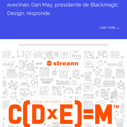
avecinan. Dan May, presidente de Blackmagic
Design, responde.
Leer nota →