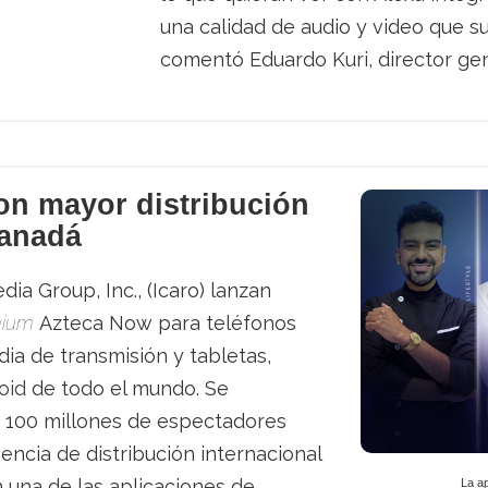
una calidad de audio y video que s
comentó Eduardo Kuri, director gen
on mayor distribución
Canadá
ia Group, Inc., (Icaro) lanzan
mium
Azteca Now para teléfonos
ia de transmisión y tabletas,
oid
de todo el mundo. Se
de 100 millones de espectadores
encia de distribución internacional
n una de las aplicaciones de
La a