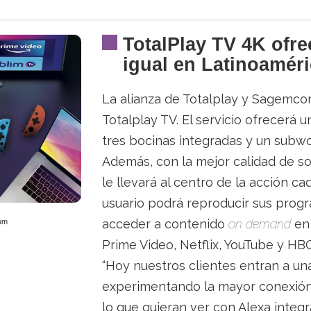
TotalPlay TV 4K ofr
igual en Latinoamér
La alianza de Totalplay y Sagemc
Totalplay TV. El servicio ofrecerá 
tres bocinas integradas y un subw
Además, con la mejor calidad de s
le llevará al centro de la acción ca
usuario podrá reproducir sus progra
acceder a contenido
on demand
en 
ium
Prime Video, Netflix, YouTube y HBO
“Hoy nuestros clientes entran a u
experimentando la mayor conexión 
lo que quieran ver con Alexa integ