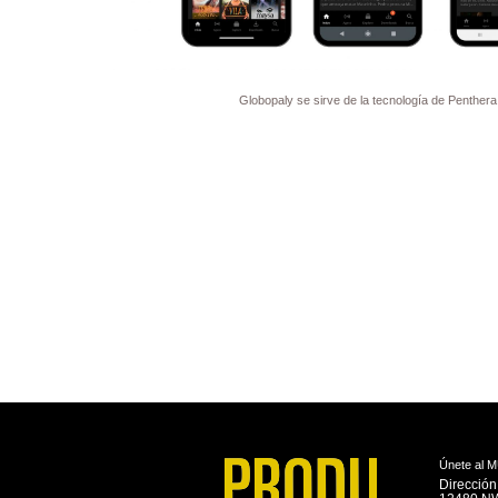
Globopaly se sirve de la tecnología de Penthera
Únete al
Dirección