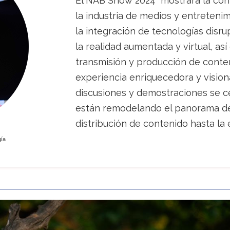
El NAB Show 2024 mostrará la con
la industria de medios y entreten
la integración de tecnologías disrupt
la realidad aumentada y virtual, a
transmisión y producción de conten
experiencia enriquecedora y visiona
discusiones y demostraciones se 
están remodelando el panorama de 
distribución de contenido hasta la e
gía